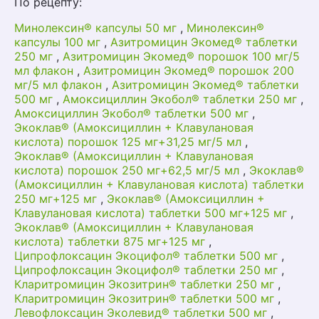
По рецепту:
Минолексин® капсулы 50 мг
,
Минолексин®
капсулы 100 мг
,
Азитромицин Экомед® таблетки
250 мг
,
Азитромицин Экомед® порошок 100 мг/5
мл флакон
,
Азитромицин Экомед® порошок 200
мг/5 мл флакон
,
Азитромицин Экомед® таблетки
500 мг
,
Амоксициллин Экобол® таблетки 250 мг
,
Амоксициллин Экобол® таблетки 500 мг
,
Экоклав® (Амоксициллин + Клавулановая
кислота) порошок 125 мг+31,25 мг/5 мл
,
Экоклав® (Амоксициллин + Клавулановая
кислота) порошок 250 мг+62,5 мг/5 мл
,
Экоклав®
(Амоксициллин + Клавулановая кислота) таблетки
250 мг+125 мг
,
Экоклав® (Амоксициллин +
Клавулановая кислота) таблетки 500 мг+125 мг
,
Экоклав® (Амоксициллин + Клавулановая
кислота) таблетки 875 мг+125 мг
,
Ципрофлоксацин Экоцифол® таблетки 500 мг
,
Ципрофлоксацин Экоцифол® таблетки 250 мг
,
Кларитромицин Экозитрин® таблетки 250 мг
,
Кларитромицин Экозитрин® таблетки 500 мг
,
Левофлоксацин Эколевид® таблетки 500 мг
,