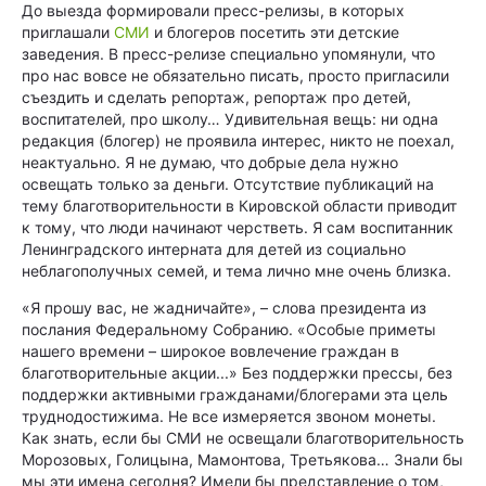
До выезда формировали пресс-релизы, в которых
приглашали
СМИ
и блогеров посетить эти детские
заведения. В пресс-релизе специально упомянули, что
про нас вовсе не обязательно писать, просто пригласили
съездить и сделать репортаж, репортаж про детей,
воспитателей, про школу… Удивительная вещь: ни одна
редакция (блогер) не проявила интерес, никто не поехал,
неактуально. Я не думаю, что добрые дела нужно
освещать только за деньги. Отсутствие публикаций на
тему благотворительности в Кировской области приводит
к тому, что люди начинают черстветь. Я сам воспитанник
Ленинградского интерната для детей из социально
неблагополучных семей, и тема лично мне очень близка.
«Я прошу вас, не жадничайте», – слова президента из
послания Федеральному Собранию. «Особые приметы
нашего времени – широкое вовлечение граждан в
благотворительные акции...» Без поддержки прессы, без
поддержки активными гражданами/блогерами эта цель
труднодостижима. Не все измеряется звоном монеты.
Как знать, если бы СМИ не освещали благотворительность
Морозовых, Голицына, Мамонтова, Третьякова… Знали бы
мы эти имена сегодня? Имели бы представление о том,