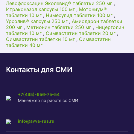
Левофлоксацин Эколевид® таблетки 250 мг
,
Итраконазол капсулы 100 мг
,
Мотониум®
таблетки 10 мг
,
Нимесулид таблетки 100 мг
,
Урсолив® капсулы 250 мг
,
Амиодарон таблетки
200 мг
,
Метионин таблетки 250 мг
,
Ницерголин
таблетки 10 мг
,
Симвастатин таблетки 20 мг
,
Симвастатин таблетки 10 мг
,
Симвастатин
таблетки 40 мг
Контакты для СМИ
+7(495)-956-75-54
Менеджер по работе со СМИ
info@avva-rus.ru