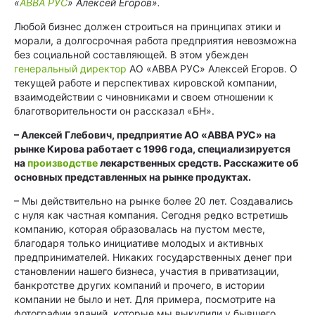
«
АВВА РУС
» Алексей Егоров».
Любой бизнес должен строиться на принципах этики и
морали, а долгосрочная работа предприятия невозможна
без социальной составляющей. В этом убежден
генеральный директор
АО «АВВА РУС» Алексей Егоров. О
текущей работе и перспективах кировской компании,
взаимодействии с чиновниками и своем отношении к
благотворительности он рассказал «БН».
– Алексей Глебович, предприятие АО «АВВА РУС» на
рынке Кирова работает с 1996 года, специализируется
на
производстве
лекарственных средств. Расскажите об
основных представленных на рынке продуктах.
– Мы действительно на рынке более 20 лет. Создавались
с нуля как частная компания. Сегодня редко встретишь
компанию, которая образовалась на пустом месте,
благодаря только инициативе молодых и активных
предпринимателей. Никаких государственных денег при
становлении нашего бизнеса, участия в приватизации,
банкротстве других компаний и прочего, в истории
компании не было и нет. Для примера, посмотрите на
фотографии зданий, которые мы выкупили у бывшего