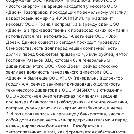
сооружения ООО «КИБИХ» принадлежат некой ООО
«Востокэнерго» и в аренде находятся у некоего ООО
«Дион». Газопровод, проходящий по земельному участку
кадастровый номер 43:40:001013:31, принадлежит
некоему ООО «Гранд Леспром», а в аренду сдан ООО
«Дион», а в производственных процессах каких компаний
используется газ, непонятно…. А есть еще ООО «Эко-
Древ». Данное общество сегодня проходит процедуру
банкротства, есть долг перед нашей компанией, есть
долги и перед бюджетом примерно 4,5 млн рублей, и что?
Господин Рязанов В.В., который был генеральным
директором этого ООО «Эко-Древ», сейчас спокойно
занимает должность генерального директора ООО
«Дион». А были еще ООО «ТЭК» (генеральный директор
Гордин А.А. сейчас занимает руководящую должность
технического директора в ООО «КИБИХ»), в отношении
ООО «Восточная Энергетическая Компания» введена
процедура банкротства (наблюдения) и прочие компании,
которые учреждались как чертик из табакерки, а через
2–4 года подавались на процедуру банкротства, унося с
собой долги перед честными предпринимателями и перед
нашим, кировским бюджетом… Разобраться в
хитросплетениях, в том, как формируется себестоимость