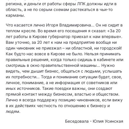
региона, и деньги от работы сферы ЛПК должны идти в
область, а не по серым схемам растекаться в чьи-то
карманы.
Что касается лично Игоря Владимировича... Он не сидит в
теплом кресле. Во время его посещения я сказал: «За 20
лет работы в Кирове губернатор приехал к нам впервые».
Вам уточню, за 20 лет к нам на предприятие вообще ни
один чиновник не приезжал – ни областной, ни городской!
Как будто нас вовсе в Кирове не было. Нельзя принимать
правильные решения, когда только сидишь в кабинете или
смотришь в окно правительственной машины… Нужно
видеть, чем дышит бизнес, общаться с людьми, услышать
их потребности… Тогда и понимание ситуации будет, свое,
личное, понимание, а не информация от советников или
иных источников. Такие поездки важны, они создают
прямой контакт между бизнесом, властью и обществом.
Лично я всегда поддержу позицию чиновников, если вижу
в их действиях честность по отношению к бизнесу и
людям.
Беседовала - Юлия Усинская