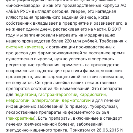
«Биохимзавода», и как эти производственные корпуса АО
«АВВА РУС» выглядят сегодня. Уверен, это наглядная
иллюстрация правильного ведения бизнеса, когда
собственник вкладывает в предприятие и развивает его, а
не живет одним днем, растаскивая его на части. В 2017
году мы запланировали направить на модернизацию
нашего производства более 220 млн рублей. Требования к
системе качества
, к организации производственных
процессов для фармпроизводителей за последнее время
существенно выросли, нужно успевать и опережать
регуляторные требования, применять на производстве
современные надлежащие практики фармацевтических
производств, иначе фармацевтикой не стоит заниматься,
не получится. Сегодня линейка наших лекарственных
препаратов состоит из 45 наименований. Это препараты
для
педиатрии
,
гастроэнтерологии
,
кардиологии
,
неврологии
,
аллергологии
,
дерматологии
и для лечения
инфекционных заболеваний (к примеру, туберкулеза),
лекарственные препараты из ферментного сырья
(
панкреатины
). Есть препараты, включенные в стандарт
лечения желчекаменной болезни, заболеваний
желудочно-кишечного тракта. Приказом от 26.06.2015 N