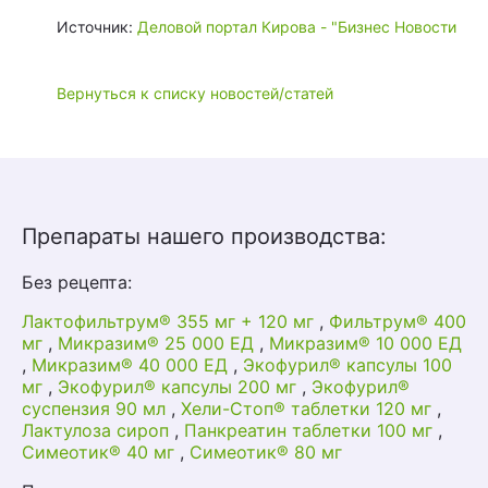
Источник:
Деловой портал Кирова - "Бизнес Новости
Вернуться к списку новостей/статей
Препараты нашего производства:
Без рецепта:
Лактофильтрум® 355 мг + 120 мг
,
Фильтрум® 400
мг
,
Микразим® 25 000 ЕД
,
Микразим® 10 000 ЕД
,
Микразим® 40 000 ЕД
,
Экофурил® капсулы 100
мг
,
Экофурил® капсулы 200 мг
,
Экофурил®
суспензия 90 мл
,
Хели-Стоп® таблетки 120 мг
,
Лактулоза сироп
,
Панкреатин таблетки 100 мг
,
Симеотик® 40 мг
,
Симеотик® 80 мг