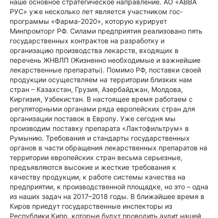
наше основное стратеги­чес­кое направление. АО «АВВА
РУС» уже несколько лет является участником гос­
программы «Фарма-2020», которую курирует
Минпромторг РФ. Силами предприятия реализовано пять
государственных контрактов на разработку и
организацию производства лекарств, входящих в
перечень ЖНВЛП (Жизненно необходимые и важнейшие
лекарственные препараты). Помимо РФ, поставки своей
продукции осуществляем на территории близких нам
стран – Казахстан, Грузия, Азербайджан, Молдова,
Киргизия, Узбекистан. В настоящее время работаем с
регуляторными органами ряда европейских стран для
организации поставок в Европу. Уже сегодня мы
производим поставку препарата «Лактофильтрум» в
Румынию. Требования и стандарты государственных
органов в части обращения лекарственных препаратов на
территории европейских стран весьма серьезные,
предъявляются высокие и жесткие требования к
качеству продукции, к работе системы качества на
предприятии, к производственной площадке, но это – одна
из наших задач на 2017–2018 годы. В ближайшее время в
Киров приедут государственные инспекторы из
Республики Кипр, которые будут проводить аудит нашей