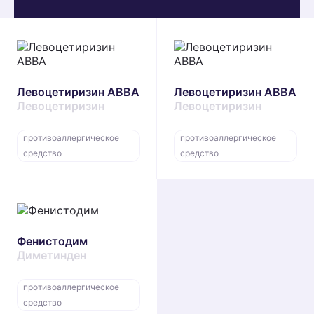
Левоцетиризин АВВА
Левоцетиризин АВВА
Левоцетиризин
Левоцетиризин
противоаллергическое
противоаллергическое
средство
средство
Фенистодим
Диметинден
противоаллергическое
средство