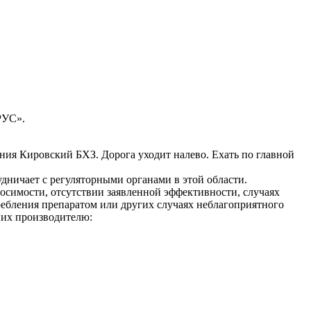
РУС».
ания Кировский БХЗ. Дорога уходит налево. Ехать по главной
ничает с регуляторными органами в этой области.
носимости, отсутствии заявленной эффективности, случаях
ребления препаратом или других случаях неблагоприятного
них производителю: