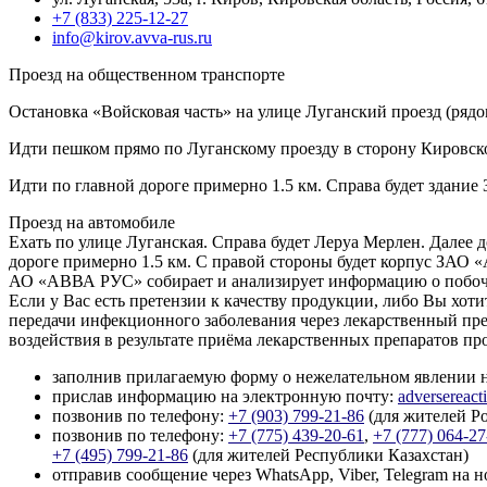
+7 (833) 225-12-27
info@kirov.avva-rus.ru
Проезд на общественном транспорте
Остановка «Войсковая часть» на улице Луганский проезд (рядо
Идти пешком прямо по Луганскому проезду в сторону Кировско
Идти по главной дороге примерно 1.5 км. Справа будет здани
Проезд на автомобиле
Ехать по улице Луганская. Справа будет Леруа Мерлен. Далее д
дороге примерно 1.5 км. С правой стороны будет корпус ЗАО
АО «АВВА РУС» собирает и анализирует информацию о побочных
Если у Вас есть претензии к качеству продукции, либо Вы хо
передачи инфекционного заболевания через лекарственный пре
воздействия в результате приёма лекарственных препаратов 
заполнив прилагаемую форму о нежелательном явлении 
прислав информацию на электронную почту:
adversereact
позвонив по телефону:
+7 (903) 799-21-86
(для жителей Ро
позвонив по телефону:
+7 (775) 439-20-61
,
+7 (777) 064-27
+7 (495) 799-21-86
(для жителей Республики Казахстан)
отправив сообщение через WhatsApp, Viber, Telegram на н