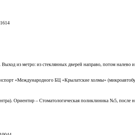
21614
ыход из метро: из стеклянных дверей направо, потом налево и п
ранспорт «Международного БЦ «Крылатские холмы» (микроавтобус
центра). Ориентир – Стоматологическая поликлиника №5, после н
610044