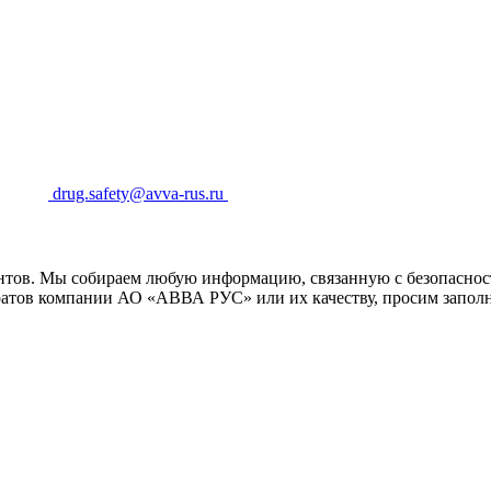
drug.safety@avva-rus.ru
тов. Мы собираем любую информацию, связанную с безопаснос
ратов компании АО «АВВА РУС» или их качеству, просим заполн