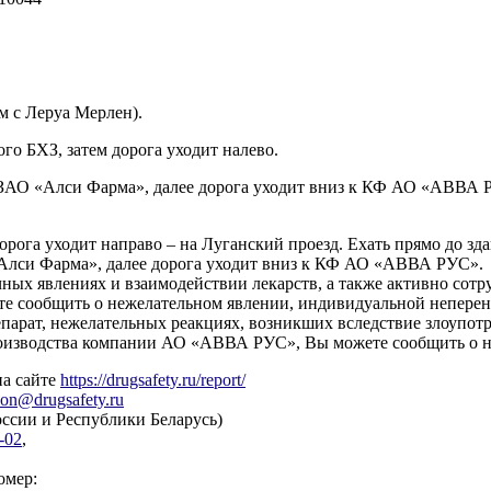
м с Леруа Мерлен).
го БХЗ, затем дорога уходит налево.
е ЗАО «Алси Фарма», далее дорога уходит вниз к КФ АО «АВВА 
орога уходит направо – на Луганский проезд. Ехать прямо до зд
 «Алси Фарма», далее дорога уходит вниз к КФ АО «АВВА РУС».
 явлениях и взаимодействии лекарств, а также активно сотруд
тите сообщить о нежелательном явлении, индивидуальной непере
парат, нежелательных реакциях, возникших вследствие злоупот
производства компании АО «АВВА РУС», Вы можете сообщить о 
на сайте
https://drugsafety.ru/report/
ion@drugsafety.ru
ссии и Республики Беларусь)
-02
,
омер: