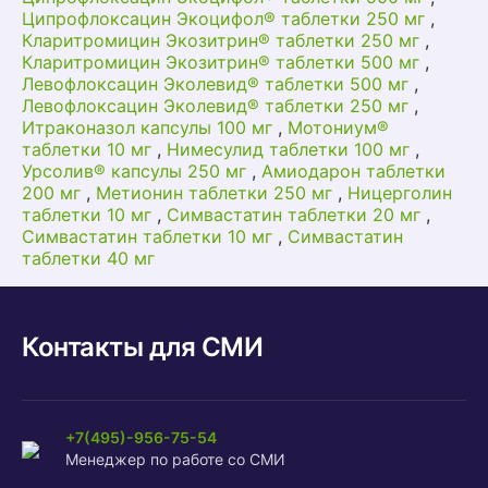
Ципрофлоксацин Экоцифол® таблетки 250 мг
,
Кларитромицин Экозитрин® таблетки 250 мг
,
Кларитромицин Экозитрин® таблетки 500 мг
,
Левофлоксацин Эколевид® таблетки 500 мг
,
Левофлоксацин Эколевид® таблетки 250 мг
,
Итраконазол капсулы 100 мг
,
Мотониум®
таблетки 10 мг
,
Нимесулид таблетки 100 мг
,
Урсолив® капсулы 250 мг
,
Амиодарон таблетки
200 мг
,
Метионин таблетки 250 мг
,
Ницерголин
таблетки 10 мг
,
Симвастатин таблетки 20 мг
,
Симвастатин таблетки 10 мг
,
Симвастатин
таблетки 40 мг
Контакты для СМИ
+7(495)-956-75-54
Менеджер по работе со СМИ