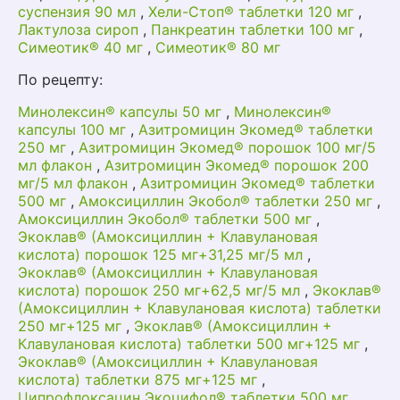
суспензия 90 мл
,
Хели-Стоп® таблетки 120 мг
,
Лактулоза сироп
,
Панкреатин таблетки 100 мг
,
Симеотик® 40 мг
,
Симеотик® 80 мг
По рецепту:
Минолексин® капсулы 50 мг
,
Минолексин®
капсулы 100 мг
,
Азитромицин Экомед® таблетки
250 мг
,
Азитромицин Экомед® порошок 100 мг/5
мл флакон
,
Азитромицин Экомед® порошок 200
мг/5 мл флакон
,
Азитромицин Экомед® таблетки
500 мг
,
Амоксициллин Экобол® таблетки 250 мг
,
Амоксициллин Экобол® таблетки 500 мг
,
Экоклав® (Амоксициллин + Клавулановая
кислота) порошок 125 мг+31,25 мг/5 мл
,
Экоклав® (Амоксициллин + Клавулановая
кислота) порошок 250 мг+62,5 мг/5 мл
,
Экоклав®
(Амоксициллин + Клавулановая кислота) таблетки
250 мг+125 мг
,
Экоклав® (Амоксициллин +
Клавулановая кислота) таблетки 500 мг+125 мг
,
Экоклав® (Амоксициллин + Клавулановая
кислота) таблетки 875 мг+125 мг
,
Ципрофлоксацин Экоцифол® таблетки 500 мг
,