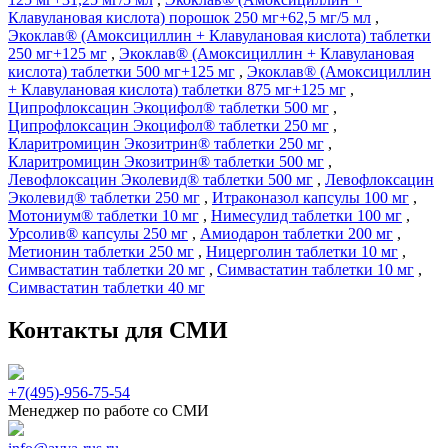
Клавулановая кислота) порошок 250 мг+62,5 мг/5 мл
,
Экоклав® (Амоксициллин + Клавулановая кислота) таблетки
250 мг+125 мг
,
Экоклав® (Амоксициллин + Клавулановая
кислота) таблетки 500 мг+125 мг
,
Экоклав® (Амоксициллин
+ Клавулановая кислота) таблетки 875 мг+125 мг
,
Ципрофлоксацин Экоцифол® таблетки 500 мг
,
Ципрофлоксацин Экоцифол® таблетки 250 мг
,
Кларитромицин Экозитрин® таблетки 250 мг
,
Кларитромицин Экозитрин® таблетки 500 мг
,
Левофлоксацин Эколевид® таблетки 500 мг
,
Левофлоксацин
Эколевид® таблетки 250 мг
,
Итраконазол капсулы 100 мг
,
Мотониум® таблетки 10 мг
,
Нимесулид таблетки 100 мг
,
Урсолив® капсулы 250 мг
,
Амиодарон таблетки 200 мг
,
Метионин таблетки 250 мг
,
Ницерголин таблетки 10 мг
,
Симвастатин таблетки 20 мг
,
Симвастатин таблетки 10 мг
,
Симвастатин таблетки 40 мг
Контакты для СМИ
+7(495)-956-75-54
Менеджер по работе со СМИ