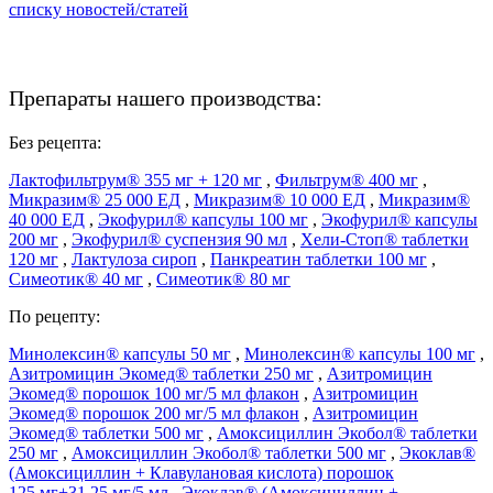
списку новостей/статей
Препараты нашего производства:
Без рецепта:
Лактофильтрум® 355 мг + 120 мг
,
Фильтрум® 400 мг
,
Микразим® 25 000 ЕД
,
Микразим® 10 000 ЕД
,
Микразим®
40 000 ЕД
,
Экофурил® капсулы 100 мг
,
Экофурил® капсулы
200 мг
,
Экофурил® суспензия 90 мл
,
Хели-Стоп® таблетки
120 мг
,
Лактулоза сироп
,
Панкреатин таблетки 100 мг
,
Симеотик® 40 мг
,
Симеотик® 80 мг
По рецепту:
Минолексин® капсулы 50 мг
,
Минолексин® капсулы 100 мг
,
Азитромицин Экомед® таблетки 250 мг
,
Азитромицин
Экомед® порошок 100 мг/5 мл флакон
,
Азитромицин
Экомед® порошок 200 мг/5 мл флакон
,
Азитромицин
Экомед® таблетки 500 мг
,
Амоксициллин Экобол® таблетки
250 мг
,
Амоксициллин Экобол® таблетки 500 мг
,
Экоклав®
(Амоксициллин + Клавулановая кислота) порошок
125 мг+31,25 мг/5 мл
,
Экоклав® (Амоксициллин +