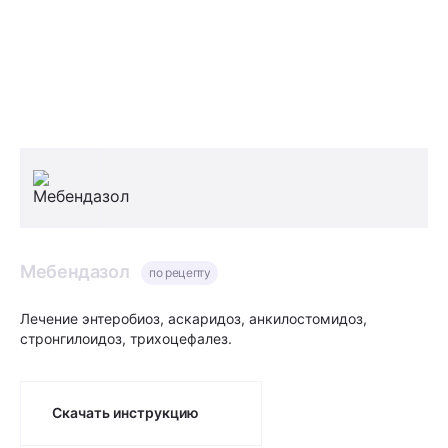
Мебендазол
по рецепту
Лечение энтеробиоз, аскаридоз, анкилостомидоз,
стронгилоидоз, трихоцефалез.
Скачать инструкцию