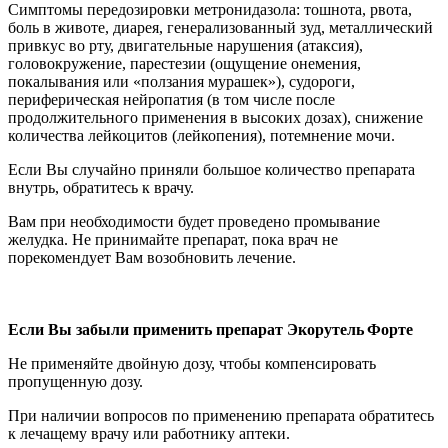
Симптомы передозировки метронидазола: тошнота, рвота,
боль в животе, диарея, генерализованный зуд, металлический
привкус во рту, двигательные нарушения (атаксия),
головокружение, парестезии (ощущение онемения,
покалывания или «ползания мурашек»), судороги,
периферическая нейропатия (в том числе после
продолжительного применения в высоких дозах), снижение
количества лейкоцитов (лейкопения), потемнение мочи.
Если Вы случайно приняли большое количество препарата
внутрь, обратитесь к врачу.
Вам при необходимости будет проведено промывание
желудка. Не принимайте препарат, пока врач не
порекомендует Вам возобновить лечение.
Если Вы забыли применить препарат
Экорутель
Форте
Не применяйте двойную дозу, чтобы компенсировать
пропущенную дозу.
При наличии вопросов по применению препарата обратитесь
к лечащему врачу или работнику аптеки.