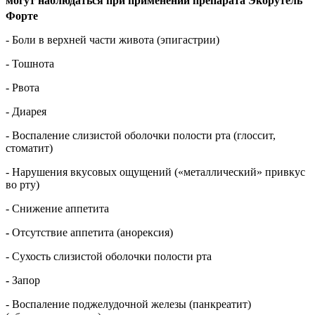
могут наблюдаться при применении препарата Экорутель
Форте
- Боли в верхней части живота (эпигастрии)
- Тошнота
- Рвота
- Диарея
- Воспаление слизистой оболочки полости рта (глоссит,
стоматит)
- Нарушения вкусовых ощущений («металлический» привкус
во рту)
- Снижение аппетита
-
Отсутствие аппетита (анорексия)
- Сухость слизистой оболочки полости рта
-
Запор
- Воспаление поджелудочной железы (панкреатит)