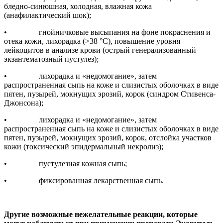
бледно-синюшная, холодная, влажная кожа
(анафилактический шок);
• гнойничковые высыпания на фоне покраснения и
отека кожи, лихорадка (>38 °С), повышение уровня
лейкоцитов в анализе крови (острый генерализованный
экзантематозный пустулез);
• лихорадка и «недомогание», затем
распространенная сыпь на коже и слизистых оболочках в виде
пятен, пузырей, мокнущих эрозий, корок (синдром Стивенса-
Джонсона);
• лихорадка и «недомогание», затем
распространенная сыпь на коже и слизистых оболочках в виде
пятен, пузырей, мокнущих эрозий, корок, отслойка участков
кожи (токсический эпидермальный некролиз);
• пустулезная кожная сыпь;
• фиксированная лекарственная сыпь.
Другие возможные нежелательные реакции, которые