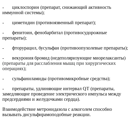
- циклоспорин (препарат, снижающий активность
иммунной системы);
- циметидин (противоязвенный препарат);
- фенитоин, фенобарбитал (противосудорожные
препараты);
- фторурацил, бусульфан (противоопухолевые препараты);
- векурония бромид (недеполяризующие миорелаксанты)
(препараты для расслабления мышц при хирургических
операциях)
;
- сульфаниламиды (противомикробные средства);
- препараты, удлиняющие интервал QT (
препараты,
замедляющие
проведение электрического импульса между
предсердиями и желудочками сердца
).
Взаимодействие метронидазола с алкоголем способно
вызывать дисульфирамоподобные реакции.