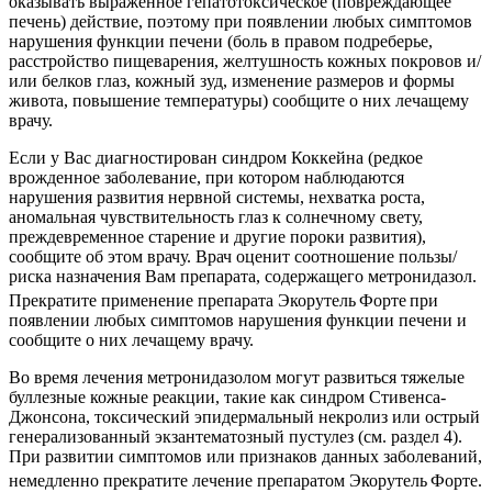
оказывать выраженное гепатотоксическое (повреждающее
печень) действие, поэтому при появлении любых симптомов
нарушения функции печени (боль в правом подреберье,
расстройство пищеварения, желтушность кожных покровов и/
или белков глаз, кожный зуд, изменение размеров и формы
живота, повышение температуры) сообщите о них лечащему
врачу.
Если у Вас диагностирован синдром Коккейна (редкое
врожденное заболевание, при котором наблюдаются
нарушения развития нервной системы, нехватка роста,
аномальная чувствительность глаз к солнечному свету,
преждевременное старение и другие пороки развития),
сообщите об этом врачу. Врач оценит соотношение пользы/
риска назначения Вам препарата, содержащего метронидазол.
Прекратите применение препарата Экорутель
Форте
при
появлении любых симптомов нарушения функции печени и
сообщите о них лечащему врачу.
Во время лечения метронидазолом могут развиться тяжелые
буллезные кожные реакции, такие как синдром Стивенса-
Джонсона, токсический эпидермальный некролиз или острый
генерализованный экзантематозный пустулез (см. раздел 4).
При развитии симптомов или признаков данных заболеваний,
немедленно прекратите лечение препаратом Экорутель
Форте.