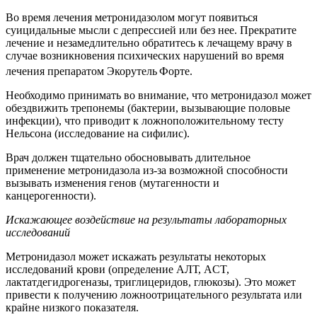
Во время лечения метронидазолом могут появиться
суицидальные мысли с депрессией или без нее. Прекратите
лечение и незамедлительно обратитесь к лечащему врачу в
случае возникновения психических нарушений во время
лечения препаратом Экорутель
Форте.
Необходимо принимать во внимание, что метронидазол может
обездвижить трепонемы (бактерии, вызывающие половые
инфекции), что приводит к ложноположительному тесту
Нельсона (исследование на сифилис).
Врач должен тщательно обосновывать длительное
применение метронидазола из-за возможной способности
вызывать изменения генов (мутагенности и
канцерогенности).
Искажающее воздействие на результаты лабораторных
исследований
Метронидазол может искажать результаты некоторых
исследований крови (определение АЛТ, ACT,
лактатдегидрогеназы, триглицеридов, глюкозы). Это может
привести к получению ложноотрицательного результата или
крайне низкого показателя.