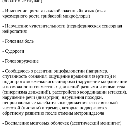
(обратимые случаи)
- Изменение цвета языка/«обложенный» язык (из-за
чрезмерного роста грибковой микрофлоры)
- Нарушение чувствительности (периферическая сенсорная
нейропатия)
- Головная боль
- Судороги
- Головокружение
- Сообщалось о развитии энцефалопатии (например,
спутанность сознания, ощущение вращения (вертиго)) и
подострого мозжечкового синдрома (нарушение координации
и возможности совместных движений разными частями тела
(синергизма движений), расстройство координации
(атаксия),
нарушение речи
(дизартрия), нарушения походки,
непроизвольные колебательные движения глаз с высокой
частотой (нистагм) и тремор, которые подвергаются
обратному развитию после отмены метронидазола
- Воспаление мозговых оболочек (асептический менингит)