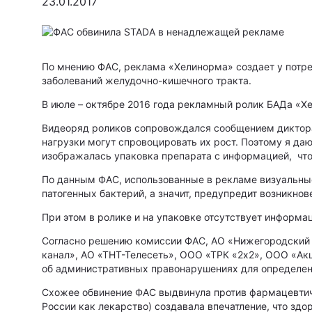
23.01.2017
По мнению ФАС, реклама «Хелинорма» создает у потре
заболеваний желудочно-кишечного тракта.
В июле – октябре 2016 года рекламный ролик БАДа «Х
Видеоряд роликов сопровождался сообщением диктора и
нагрузки могут спровоцировать их рост. Поэтому я даю
изображалась упаковка препарата с информацией, что 
По данным ФАС, использованные в рекламе визуальные
патогенных бактерий, а значит, предупредит возникно
При этом в ролике и на упаковке отсутствует информац
Согласно решению комиссии ФАС, АО «Нижегородский
канал», АО «ТНТ-Телесеть», ООО «ТРК «2х2», ООО «Ак
об административных правонарушениях для определен
Схожее обвинение ФАС выдвинула против фармацевтиче
России как лекарство) создавала впечатление, что зд