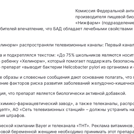
Комиссия Федеральной ант
производителя пищевой био
«Нижфарм» (подразделение 
бителей впечатление, что БАД обладает лечебными свойствами
елинорм» распространяли телевизионные каналы: Первый канал,
 подкреплялся текстом: «До 75% школьников являются носителя
 ребенку «Хелинорм», который помогает поддержать безопасный 
препарат «выводит бактерии Helicobacter pylori из организма 
 образы и словесные сообщения дают основание полагать, что
вение факторов риска развития заболеваний желудочно-кишечног
ия, что препарат является биологически активной добавкой.
 химико-фармацевтический завод», а также телеканалы, расп
цепт», АО «Сеть телевизионных станций» – должны устранить н
ия штрафов.
ской компании Bayer и телеканала «ТНТ». Реклама витаминов 
оровой беременной женщине необходимо принимать этот препара