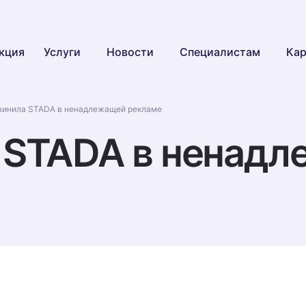
кция
Услуги
Новости
Специалистам
Кар
винила STADA в ненадлежащей рекламе
 STADA в ненад