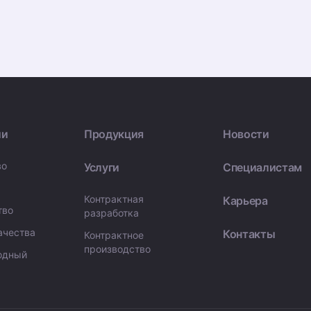
ии
Продукция
Новости
во
Услуги
Специалистам
Контрактная
Карьера
тво
разработка
ачества
Контакты
Контрактное
производство
одный