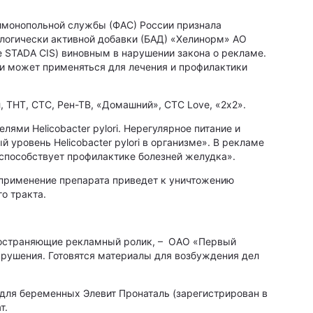
имонопольной службы (ФАС) России признала
логически активной добавки (БАД) «Хелинорм» АО
STADA CIS) виновным в нарушении закона о рекламе.
 и может применяться для лечения и профилактики
 ТНТ, СТС, Рен-ТВ, «Домашний», СТС Love, «2х2».
ми Helicobacter pylori. Нерегулярное питание и
уровень Helicobacter pylori в организме». В рекламе
и способствует профилактике болезней желудка».
 применение препарата приведет к уничтожению
о тракта.
ространяющие рекламный ролик, – ОАО «Первый
арушения. Готовятся материалы для возбуждения дел
для беременных Элевит Пронаталь (зарегистрирован в
т.