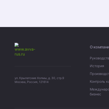
О компан
Руководст
История
Производс
ул. Крылатские Холмы, д. 30, стр.9
Контроль к
Москва, Россия, 121614
Междунар
бизнес