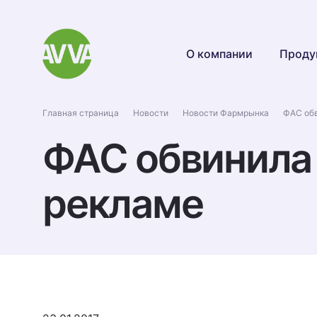
О компании
Проду
Главная страница
Новости
Новости Фармрынка
ФАС об
ФАС обвинила
рекламе