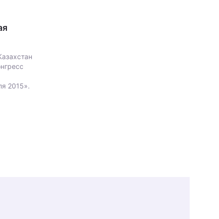
ая
 Казахстан
нгресс
ля 2015».