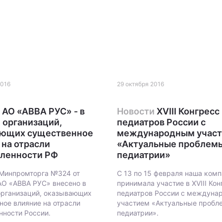
2016
29 октября 2016
АО «АВВА РУС» - в
Новости
XVIII Конгресс
 организаций,
педиатров России с
ающих существенное
международным учас
 на отрасли
«Актуальные проблем
ленности РФ
педиатрии»
Минпромторга №324 от
С 13 по 15 февраля наша ком
 АО «АВВА РУС» внесено в
принимала участие в XVIII Ко
организаций, оказывающих
педиатров России с междун
ное влияние на отрасли
участием «Актуальные пробл
ности России.
педиатрии».