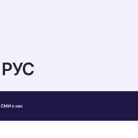
кция
Услуги
Новости
Специалистам
Кар
 РУС
СМИ о нас