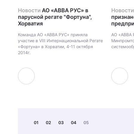
Новости
АО «АВВА РУС» в
Новости
парусной регате "Фортуна",
призна
Хорватия
предпр
Команда АО «АВВА РУС» приняла
АО «АВВА 
участие в VIII Интернациональной Регате
Минпромто
«Фортуна» в Хорватии, 4-11 октября
системооб
2014г.
01
02
03
04
05